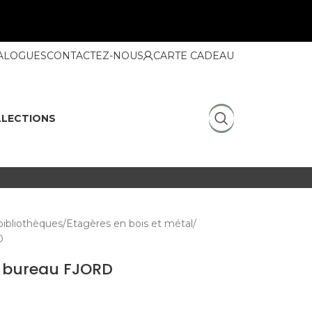
ALOGUES
CONTACTEZ-NOUS
CARTE CADEAU
LECTIONS
bibliothèques
Etagères en bois et métal
D
r bureau FJORD