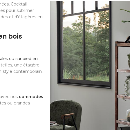
ées, Cocktail
iés pour sublimer
odes et d'étagères en
en bois
les ou sur pied en
teilles, une étagère
n style contemporain.
e avec nos
commodes
ites ou grandes