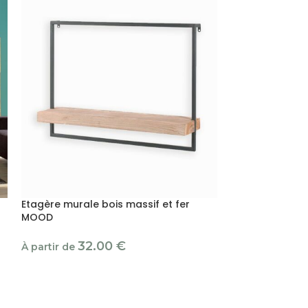
Etagère murale bois massif et fer
Etagère murale
MOOD
45.00
€
32.00
€
À partir de