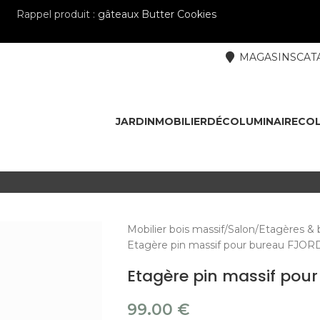
Rappel produit :
gâteaux Butter Cookies
MAGASINS
CAT
JARDIN
MOBILIER
DÉCO
LUMINAIRE
COL
Mobilier bois massif
Salon
Etagères & 
Etagère pin massif pour bureau FJOR
Etagère pin massif pou
99.00
€