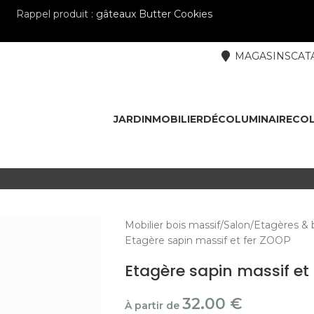
Rappel produit :
gâteaux Butter Cookies
MAGASINS
CAT
JARDIN
MOBILIER
DÉCO
LUMINAIRE
COL
Mobilier bois massif
Salon
Etagères & 
Etagère sapin massif et fer ZOOP
Etagère sapin massif et
32.00
€
À partir de