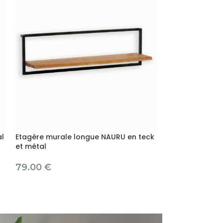
al
Etagère murale longue NAURU en teck
Etagère mural
et métal
69.00
€
79.00
€