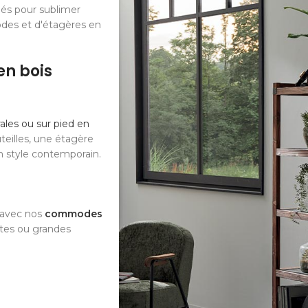
iés pour sublimer
odes et d'étagères en
en bois
les ou sur pied en
teilles, une étagère
n style contemporain.
e avec nos
commodes
ites ou grandes