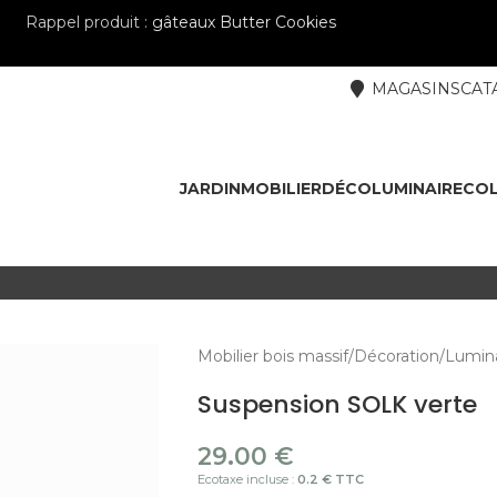
Rappel produit :
gâteaux Butter Cookies
MAGASINS
CAT
JARDIN
MOBILIER
DÉCO
LUMINAIRE
COL
Mobilier bois massif
Décoration
Lumina
Suspension SOLK verte
29.00
€
Ecotaxe incluse :
0.2 € TTC