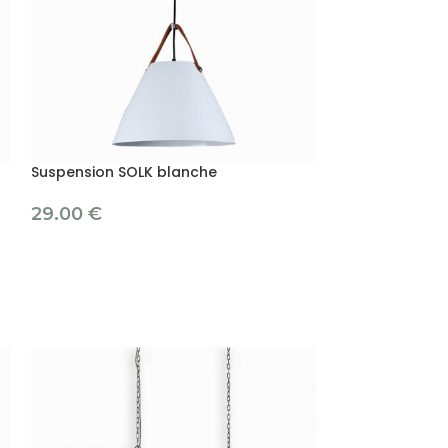
Suspension SOLK blanche
Suspension SOL
29.00
€
29.00
€