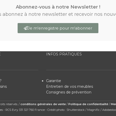
Abonnez-vous à notre Newsletter !
s abonnez à notre newsletter et recevoir nos nouv
Je m'enregistre pour m'abonner
E
INFOS PRATIQUES
?
Garantie
sins
Entretien de vos meubles
Consignes de prévention
its réservés. /
conditions générales de vente
/
Politique de confidentialité
/
Men
s - RCS Evry 331 321 760 France - Crédit photo : Shutterstock / Magnific / Adobesto