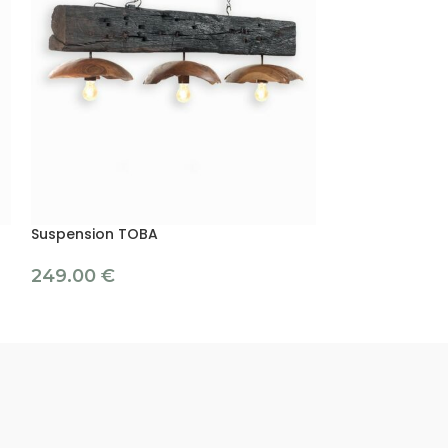
Suspension TOBA
Suspension VIL
249.00
€
95.00
€