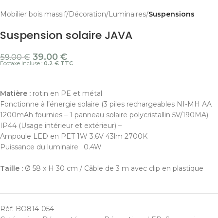
Mobilier bois massif
Décoration
Luminaires
Suspensions
Suspension solaire JAVA
39.00
€
59.00
€
Ecotaxe incluse :
0.2 € TTC
Matière :
rotin en PE et métal
Fonctionne à l’énergie solaire (3 piles rechargeables NI-MH AA
1200mAh fournies – 1 panneau solaire polycristallin 5V/190MA)
IP44 (Usage intérieur et extérieur) –
Ampoule LED en PET 1W 3.6V 43lm 2700K
Puissance du luminaire : 0.4W
Taille :
Ø 58 x H 30 cm / Câble de 3 m avec clip en plastique
Réf:
BO814-054