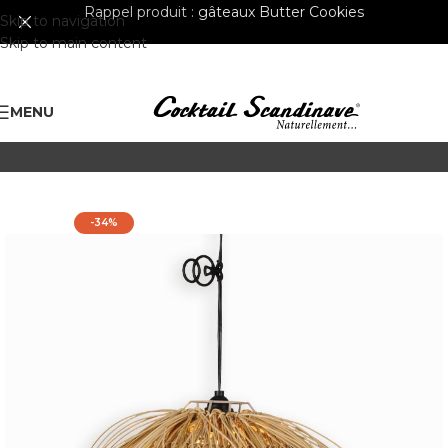
Rappel produit :
gâteaux Butter Cookies
Skip to navigation
Skip to main content
MENU
-34%