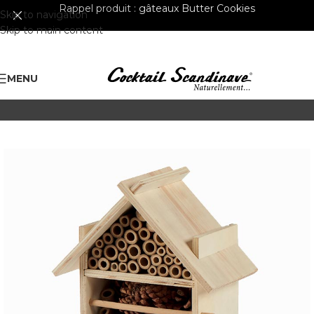
Rappel produit :
gâteaux Butter Cookies
Skip to navigation
Skip to main content
MENU