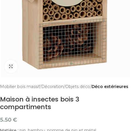
Cliquer pour agrandir
Mobilier bois massif
Décoration
Objets déco
Déco extérieures
Maison à insectes bois 3
compartiments
5.50
€
Matière :
pin, bambou, pomme de pin et métal