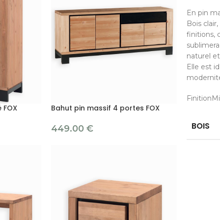
En pin ma
Bois clair
finitions,
sublimera
naturel e
Elle est i
modernité 
FinitionMi
é FOX
Bahut pin massif 4 portes FOX
BOIS
449.00
€