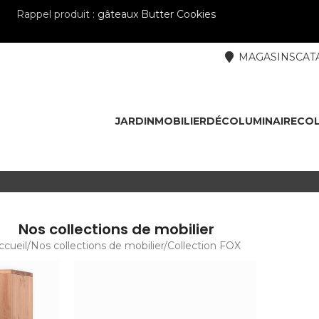
Rappel produit :
gâteaux Butter Cookies
MAGASINS
CAT
JARDIN
MOBILIER
DÉCO
LUMINAIRE
COL
Nos collections de mobilier
ccueil
Nos collections de mobilier
Collection FOX