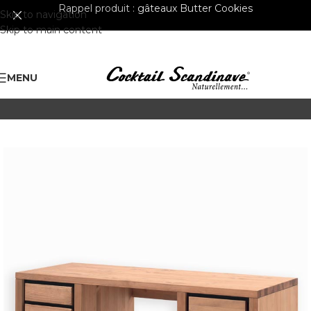
Rappel produit :
gâteaux Butter Cookies
Skip to navigation
Skip to main content
MENU