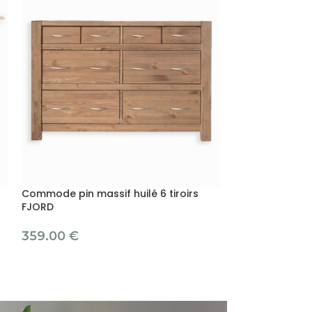
Commode pin massif huilé 6 tiroirs
Commode pin 
FJORD
469.00
€
359.00
€