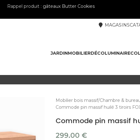
Rappel produit :
gâteaux Butter Cookies
MAGASINS
CAT
JARDIN
MOBILIER
DÉCO
LUMINAIRE
COL
Mobilier bois massif
Chambre & burea
Commode pin massif huilé 3 tiroirs FO
Commode pin massif huil
299.00
€