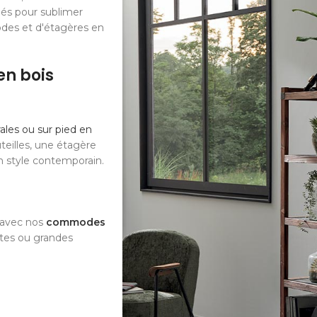
iés pour sublimer
odes et d'étagères en
en bois
les ou sur pied en
teilles, une étagère
n style contemporain.
e avec nos
commodes
ites ou grandes