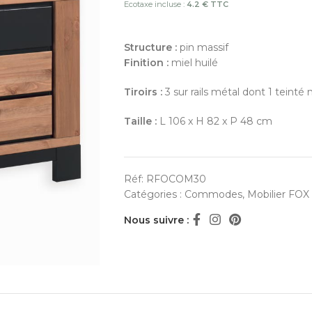
Ecotaxe incluse :
4.2 € TTC
Structure :
pin massif
Finition :
miel huilé
Tiroirs :
3 sur rails métal dont 1 teinté n
Taille :
L 106 x H 82 x P 48 cm
Réf:
RFOCOM30
Catégories :
Commodes
,
Mobilier FOX
Nous suivre :