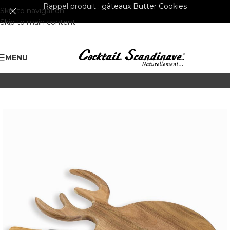
Rappel produit :
gâteaux Butter Cookies
Skip to navigation
Skip to main content
MENU