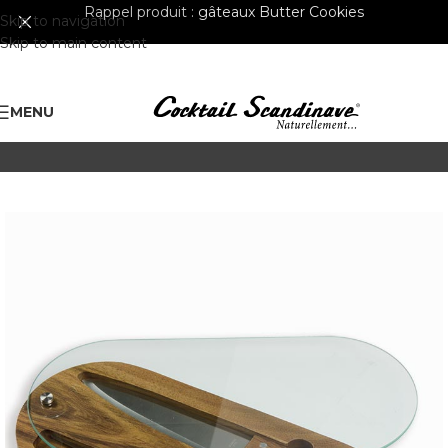
Rappel produit :
gâteaux Butter Cookies
Skip to navigation
Skip to main content
MENU