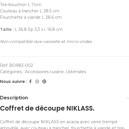
Tire-bouchon L 11cm
Couteau à trancher L 28.5 cm
Fourchette à viande L 28.6 cm
Taille :
L 36.8 Ep 3,3 x l. 16.8 cm
Non compatible lave-vaisselle et micro-ondes
Réf:
BO983-002
Catégories :
Accessoires cuisine
,
Ustensiles
Nous suivre :
Description
Coffret de découpe NIKLASS.
Coffret de découpe NIKLASS en acacia avec verre trempé
amovible, avec couteau à trancher, fourchette à viande et tire-