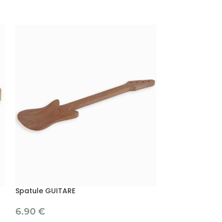
Spatule GUITARE
Planche à déc
6.90
€
9.50
€