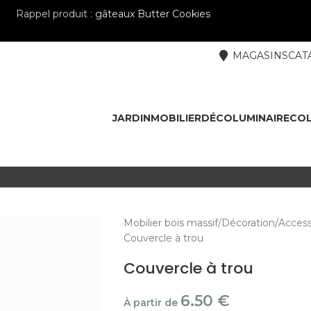
Rappel produit :
gâteaux Butter Cookies
MAGASINS
CAT
JARDIN
MOBILIER
DÉCO
LUMINAIRE
COL
Mobilier bois massif
Décoration
Access
Couvercle à trou
Couvercle à trou
6.50
€
À partir de