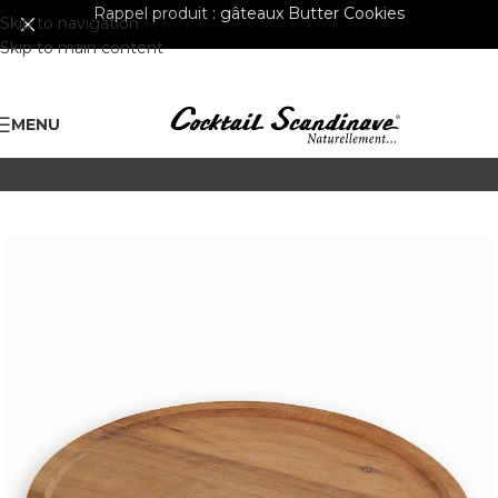
Rappel produit :
gâteaux Butter Cookies
Skip to navigation
Skip to main content
MENU