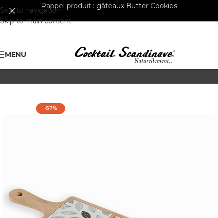
Rappel produit :
gâteaux Butter Cookies
Skip to navigation
Skip to main content
MENU
-57%