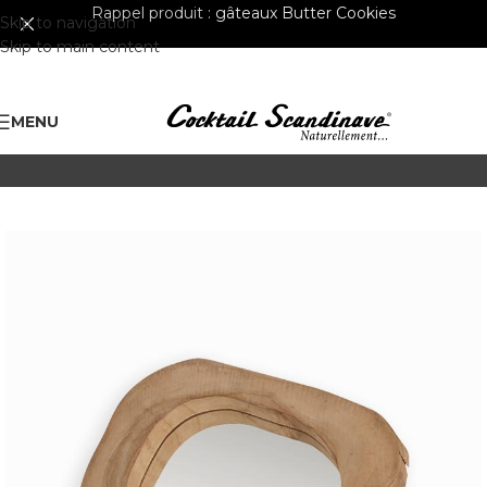
Rappel produit :
gâteaux Butter Cookies
Skip to navigation
Skip to main content
MENU