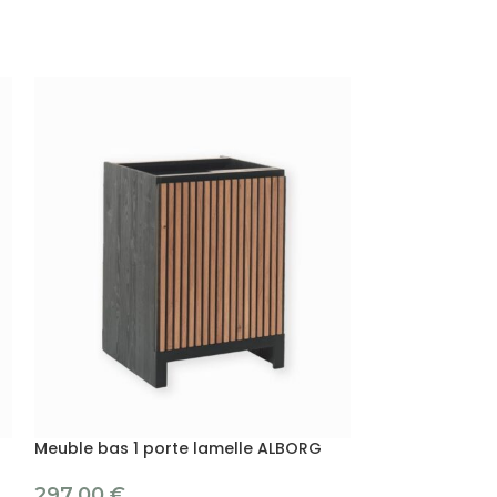
Meuble bas 1 porte lamelle ALBORG
Meuble bas 4 t
297.00
€
339.00
€