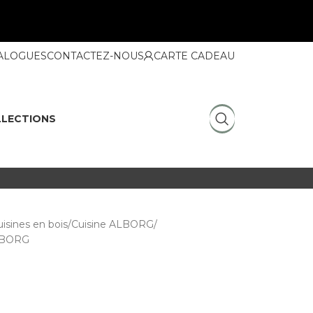
ALOGUES
CONTACTEZ-NOUS
CARTE CADEAU
LECTIONS
isines en bois
Cuisine ALBORG
ALBORG