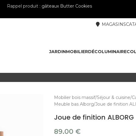
Rappel produit :
gâteaux Butter Cookies
MAGASINS
CAT
JARDIN
MOBILIER
DÉCO
LUMINAIRE
COL
Mobilier bois massif
Séjour & cuisine
Cu
Meuble bas Alborg
Joue de finition 
Joue de finition ALBORG
89.00
€