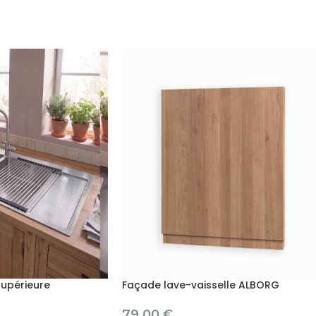
 supérieure
Façade lave-vaisselle ALBORG
79.00
€