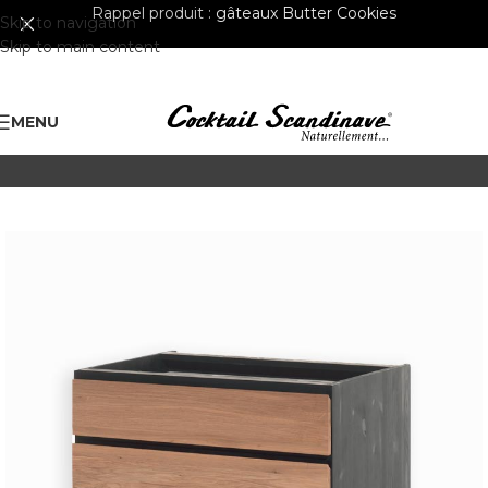
Rappel produit :
gâteaux Butter Cookies
Skip to navigation
Skip to main content
MENU