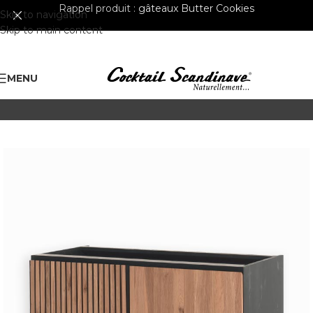
Rappel produit :
gâteaux Butter Cookies
Skip to navigation
Skip to main content
MENU