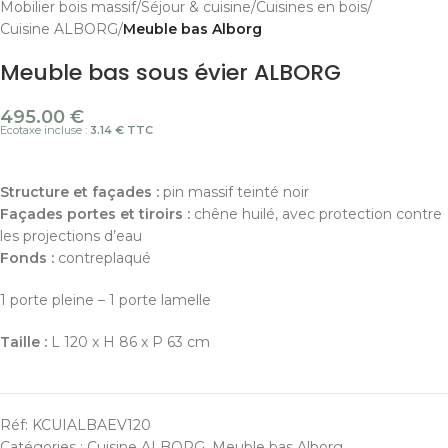
Mobilier bois massif
Séjour & cuisine
Cuisines en bois
Cuisine ALBORG
Meuble bas Alborg
Meuble bas sous évier ALBORG
495.00
€
Ecotaxe incluse :
3.14 € TTC
Structure et façades :
pin massif teinté noir
Façades portes et tiroirs :
chêne huilé, avec protection contre
les projections d’eau
Fonds :
contreplaqué
1 porte pleine – 1 porte lamelle
Taille :
L 120 x H 86 x P 63 cm
Réf:
KCUIALBAEV120
Catégories :
Cuisine ALBORG
,
Meuble bas Alborg