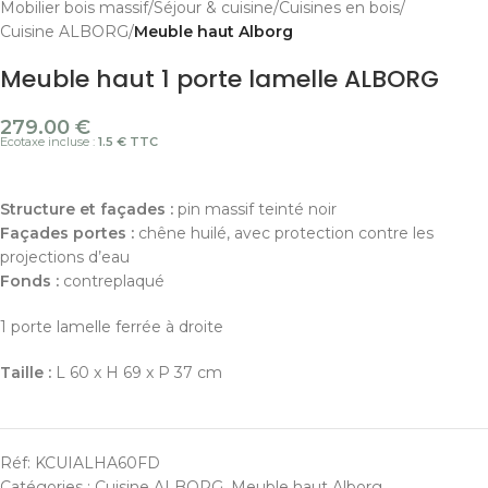
Mobilier bois massif
Séjour & cuisine
Cuisines en bois
Cuisine ALBORG
Meuble haut Alborg
Meuble haut 1 porte lamelle ALBORG
279.00
€
Ecotaxe incluse :
1.5 € TTC
Structure et façades :
pin massif teinté noir
Façades portes :
chêne huilé, avec protection contre les
projections d’eau
Fonds :
contreplaqué
1 porte lamelle ferrée à droite
Taille :
L 60 x H 69 x P 37 cm
Réf:
KCUIALHA60FD
Catégories :
Cuisine ALBORG
,
Meuble haut Alborg