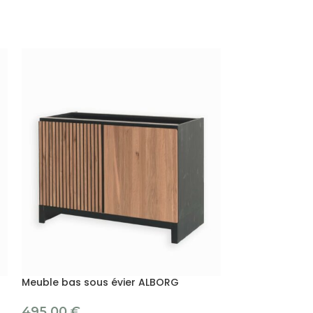
Meuble bas sous évier ALBORG
Meuble haut 1 
495.00
€
195.00
€