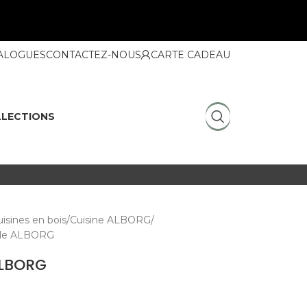
ALOGUES
CONTACTEZ-NOUS
CARTE CADEAU
LECTIONS
isines en bois
Cuisine ALBORG
elle ALBORG
ALBORG