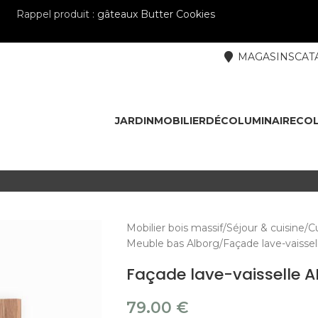
Rappel produit :
gâteaux Butter Cookies
MAGASINS
CAT
JARDIN
MOBILIER
DÉCO
LUMINAIRE
COL
Mobilier bois massif
Séjour & cuisine
Cu
Meuble bas Alborg
Façade lave-vaiss
Façade lave-vaisselle 
79.00
€