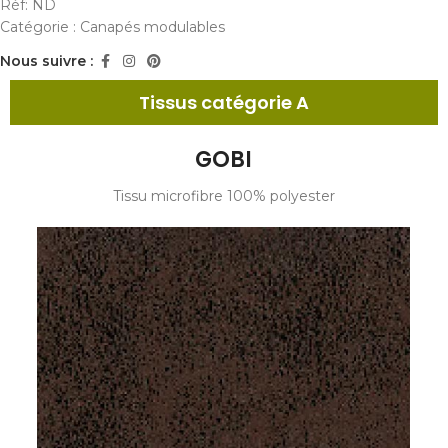
Réf:
ND
Catégorie :
Canapés modulables
Nous suivre :
Tissus catégorie A
GOBI
Tissu microfibre 100% polyester