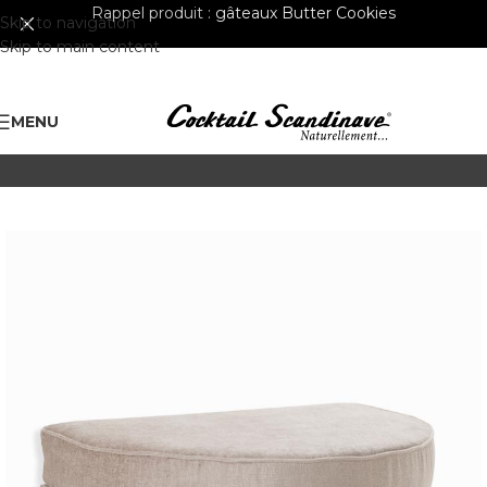
Rappel produit :
gâteaux Butter Cookies
Skip to navigation
Skip to main content
MENU