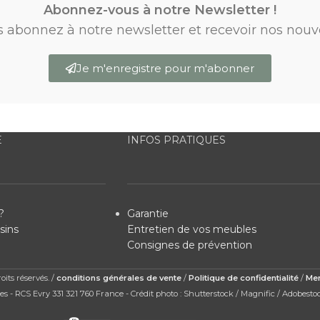
Abonnez-vous à notre Newsletter !
s abonnez à notre newsletter et recevoir nos nouv
Je m'enregistre pour m'abonner
E
INFOS PRATIQUES
?
Garantie
sins
Entretien de vos meubles
Consignes de prévention
its réservés. /
conditions générales de vente
/
Politique de confidentialité
/
Men
s - RCS Evry 331 321 760 France - Crédit photo : Shutterstock / Magnific / Adobesto