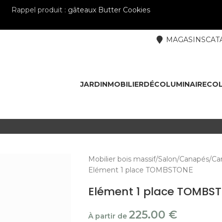
Rappel produit :
gâteaux Butter Cookies
MAGASINS
CAT
JARDIN
MOBILIER
DÉCO
LUMINAIRE
COL
Mobilier bois massif
Salon
Canapés
Ca
Elément 1 place TOMBSTONE
Elément 1 place TOMBS
225.00
€
À partir de