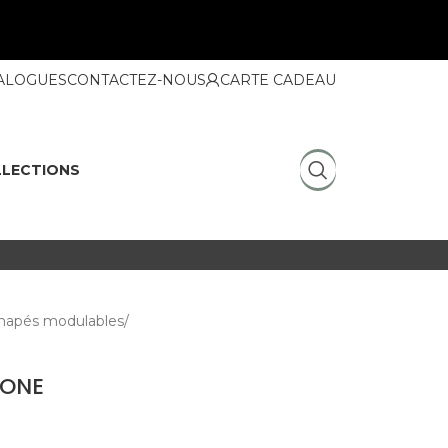
ALOGUES
CONTACTEZ-NOUS
CARTE CADEAU
LECTIONS
napés modulables
TONE