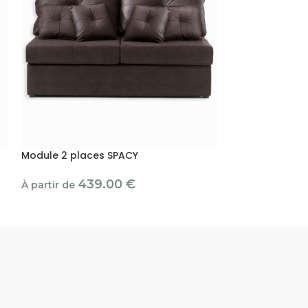
Module 2 places SPACY
Module accoud
439.00
€
99
À partir de
À partir de