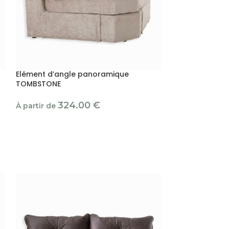
Elément d’angle panoramique
Elément d’ang
TOMBSTONE
27
À partir de
324.00
€
À partir de