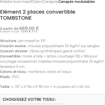
Mobilier bois massif
Salon
Canapés
Canapés modulables
Elément 2 places convertible
TOMBSTONE
669.00
€
À partir de
Ecotaxe incluse :
13.93 € TTC
Structure :
pin massif et PP
Coussin assise :
mousse polyuréthane 30 kg/m³ sur sangles
Coussin dossier :
fibres synthétiques grand confort
Convertible :
mixte à toile + lattes, couchage 135 x 185 pour
couchage occasionnel, matelas mousse polyuréthane 30 kg/m³
épaisseur 5 cm.
Coloris et tissu :
nombreux coloris et tissus
Pieds :
PVC
Taille :
L 157 x H 94 x P 90 cm + 4 coussins 40 x 40 cm
CHOISISSEZ VOTRE TISSU