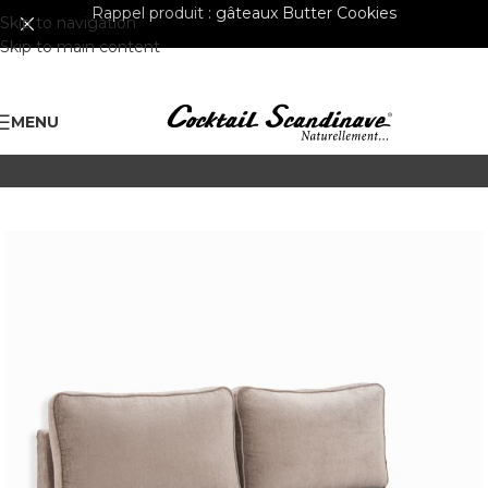
Rappel produit :
gâteaux Butter Cookies
Skip to navigation
Skip to main content
MENU