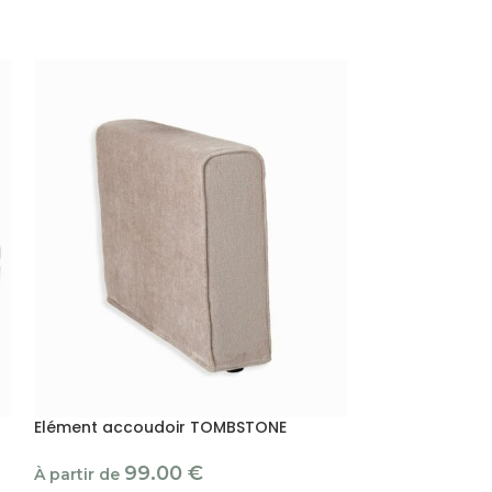
Elément accoudoir TOMBSTONE
Elément d’ang
TOMBSTONE
99.00
€
À partir de