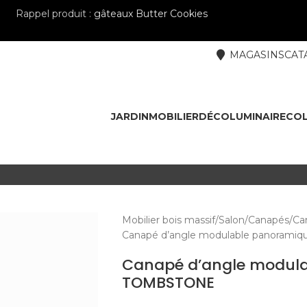
Rappel produit :
gâteaux Butter Cookies
MAGASINS
CAT
JARDIN
MOBILIER
DÉCO
LUMINAIRE
COL
Mobilier bois massif
Salon
Canapés
Ca
Canapé d’angle modulable panoram
Canapé d’angle modul
TOMBSTONE