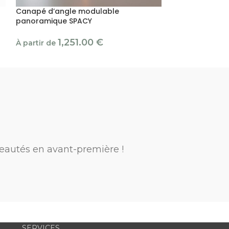
Canapé d’angle modulable
panoramique SPACY
Canapé d’angl
1,251.00
€
À partir de
859.00
€
eautés en avant-première !
SERVICES