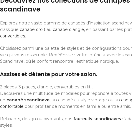
Découvrez nos collections de canapés 
scandinave
Explorez notre vaste gamme de canapés d’inspiration scandinave
classique
canapé droit
au
canapé d'angle
, en passant par les pra
convertibles
.
Choisissez parmi une palette de styles et de configurations pou
vie qui vous ressemble. Redéfinissez votre intérieur avec les ca
Scandinave, où le confort rencontre l'esthétique nordique.
Assises et détente pour votre salon.
2 places, 3 places, d'angle, convertibles en lit...
Découvrez une multitude de modèles pour répondre à toutes v
un
canapé scandinave
, un canapé au style vintage ou un
cana
confortable
pour profiter de moments en famille ou entre amis.
Relaxants, design ou pivotants, nos
fauteuils scandinaves
s'ada
styles.