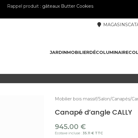
Rappel produit :
gâteaux Butter Cookies
MAGASINS
CAT
JARDIN
MOBILIER
DÉCO
LUMINAIRE
COL
Mobilier bois massif
Salon
Canapés
Ca
Canapé d’angle CALLY
945.00
€
Ecotaxe incluse :
35.11 € TTC