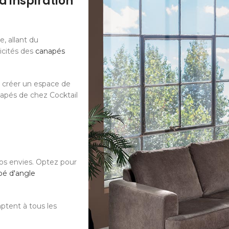
d'inspiration
, allant du
ticités des
canapés
r créer un espace de
napés de chez Cocktail
os envies. Optez pour
pé d'angle
ptent à tous les