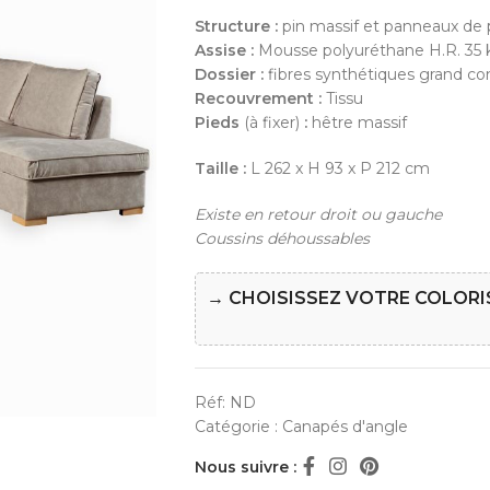
Structure :
pin massif et panneaux de p
Assise :
Mousse polyuréthane H.R. 35 
Dossier :
fibres synthétiques grand co
Recouvrement :
Tissu
Pieds
(à fixer)
:
hêtre massif
Taille :
L 262 x H 93 x P 212 cm
Existe en retour droit ou gauche
Coussins déhoussables
→ CHOISISSEZ VOTRE COLORI
Réf:
ND
Catégorie :
Canapés d'angle
Nous suivre :