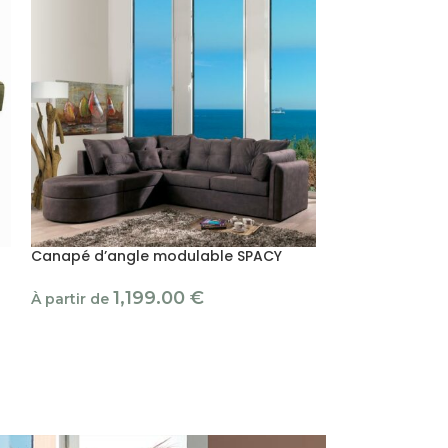
Canapé d’angle modulable SPACY
+
Canapé d’angl
1,199.00
€
À partir de
449.00
€