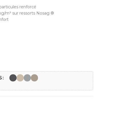
articules renforcé
kg/m³ sur ressorts Nosag ®
nfort
S