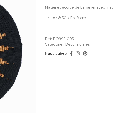
Matière :
écorce de bananier avec ma
Taille :
Ø 30 x Ep. 8 cm
Réf:
BO999-003
Catégorie :
Déco murales
Nous suivre :