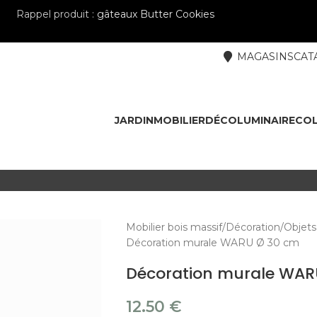
Rappel produit :
gâteaux Butter Cookies
MAGASINS
CAT
JARDIN
MOBILIER
DÉCO
LUMINAIRE
COL
Mobilier bois massif
Décoration
Objets
Décoration murale WARU Ø 30 cm
Décoration murale WAR
12.50
€