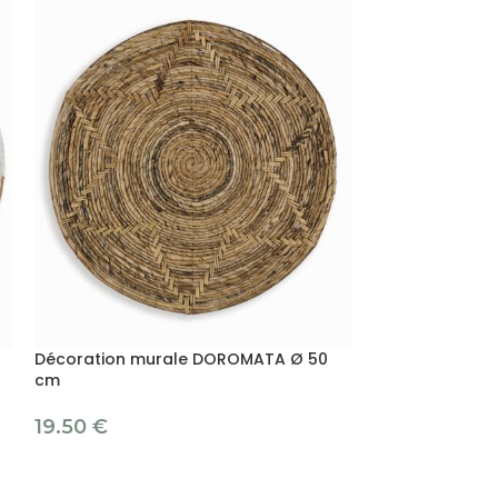
Décoration murale DOROMATA Ø 50
Décoration mu
cm
19.50
€
19.50
€