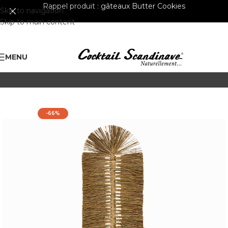
Rappel produit :
gâteaux Butter Cookies
Skip to navigation
Skip to main content
MENU
-66%