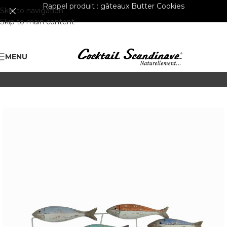
Rappel produit :
gâteaux Butter Cookies
Skip to navigation
Skip to main content
MENU