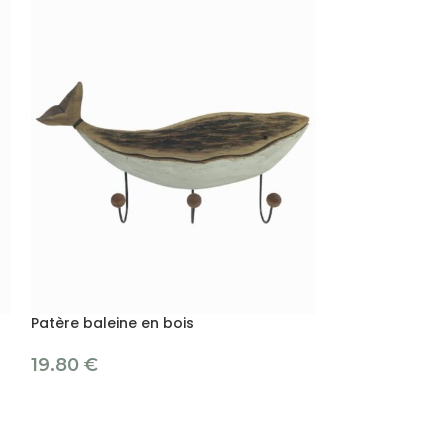
Patère baleine en bois
Suspension 3 p
19.80
€
4.80
€