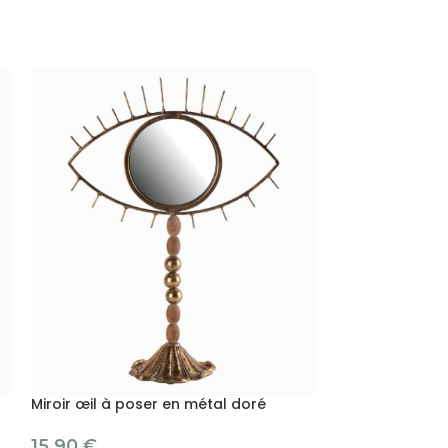
Miroir œil à poser en métal doré
Poisson en teck
15.90
€
49.00
€