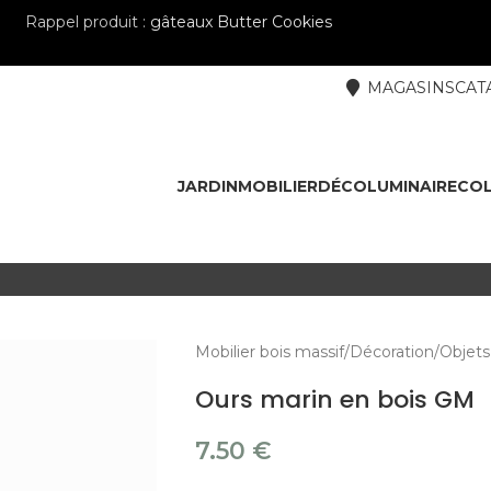
Rappel produit :
gâteaux Butter Cookies
MAGASINS
CAT
JARDIN
MOBILIER
DÉCO
LUMINAIRE
COL
Mobilier bois massif
Décoration
Objets
Ours marin en bois GM
7.50
€