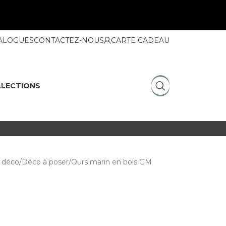
ALOGUES
CONTACTEZ-NOUS
CARTE CADEAU
LECTIONS
 déco
Déco à poser
Ours marin en bois GM