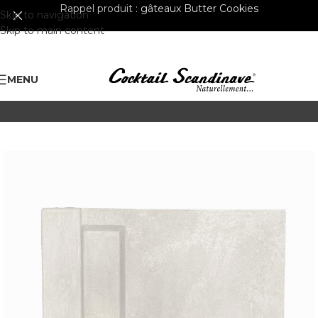
Rappel produit :
gâteaux Butter Cookies
Skip to navigation
Skip to main content
MENU