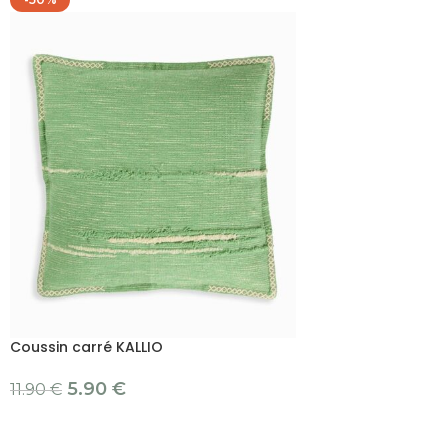
Coussin carré KALLIO
5.90
€
11.90
€