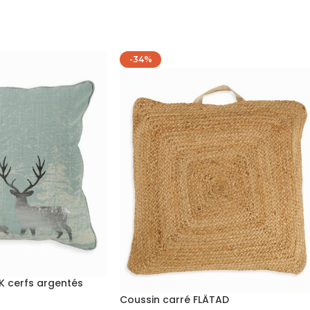
-34%
IK cerfs argentés
Coussin carré FLÄTAD