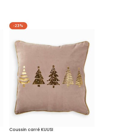
-23%
-34%
Coussin carré KUUSI
Coussin carré