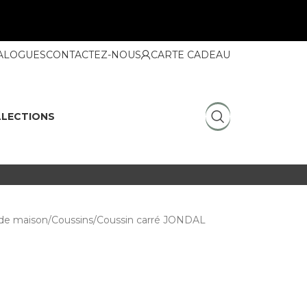
ALOGUES
CONTACTEZ-NOUS
CARTE CADEAU
LECTIONS
de maison
Coussins
Coussin carré JONDAL