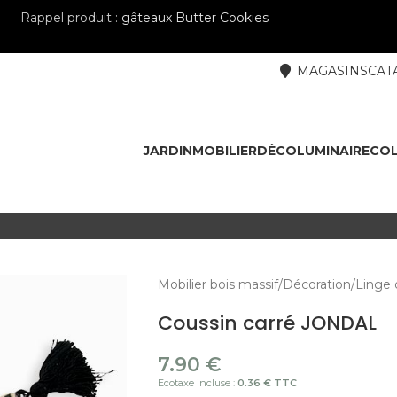
Rappel produit :
gâteaux Butter Cookies
MAGASINS
CAT
JARDIN
MOBILIER
DÉCO
LUMINAIRE
COL
Mobilier bois massif
Décoration
Linge 
Coussin carré JONDAL
7.90
€
Ecotaxe incluse :
0.36 € TTC