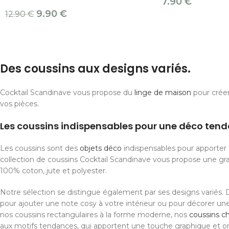
7.90
€
9.90
€
12.90
€
Des coussins aux designs variés.
Cocktail Scandinave vous propose du
linge de maison
pour crée
vos pièces.
Les coussins indispensables pour une déco ten
Les coussins sont des
objets déco
indispensables pour apporter 
collection de coussins Cocktail Scandinave vous propose une gra
100% coton, jute et polyester.
Notre sélection se distingue également par ses designs variés.
pour ajouter une note cosy à votre intérieur ou pour décorer 
nos coussins rectangulaires à la forme moderne, nos
coussins c
aux motifs tendances, qui apportent une touche graphique et ori