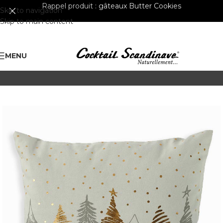
Rappel produit :
gâteaux Butter Cookies
Skip to navigation
Skip to main content
MENU