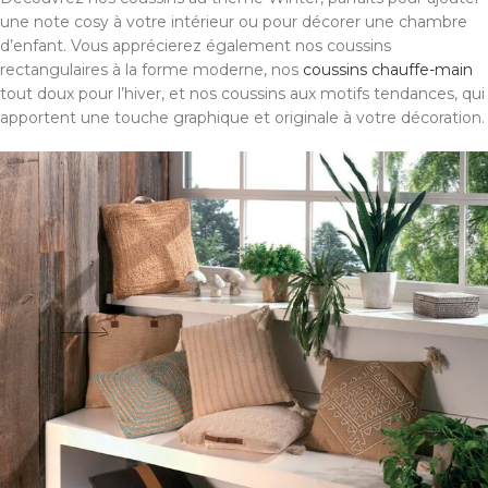
une note cosy à votre intérieur ou pour décorer une chambre
d’enfant. Vous apprécierez également nos coussins
rectangulaires à la forme moderne, nos
coussins chauffe-main
tout doux pour l’hiver, et nos coussins aux motifs tendances, qui
apportent une touche graphique et originale à votre décoration.