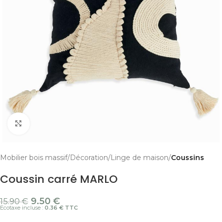
Cliquer pour agrandir
Mobilier bois massif
Décoration
Linge de maison
Coussins
Coussin carré MARLO
9.50
€
15.90
€
Ecotaxe incluse :
0.36 € TTC