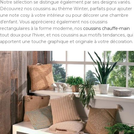
Notre sélection se distingue également par ses designs variés.
Découvrez nos coussins au thème Winter, parfaits pour ajouter
une note cosy à votre intérieur ou pour décorer une chambre
d’enfant. Vous apprécierez également nos coussins
rectangulaires à la forme moderne, nos
coussins chauffe-main
tout doux pour l’hiver, et nos coussins aux motifs tendances, qui
apportent une touche graphique et originale à votre décoration.