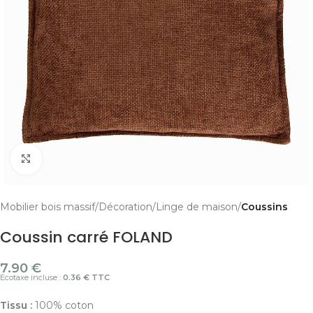
Cliquer pour agrandir
Mobilier bois massif
Décoration
Linge de maison
Coussins
Coussin carré FOLAND
7.90
€
Ecotaxe incluse :
0.36 € TTC
Tissu :
100% coton