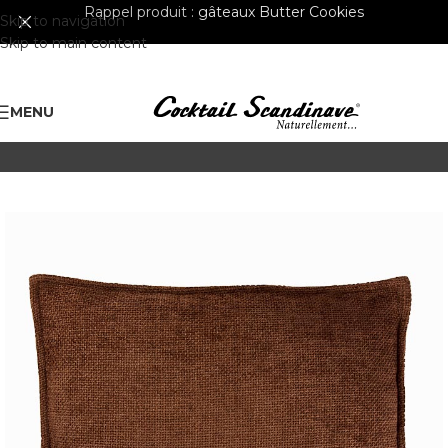
Rappel produit :
gâteaux Butter Cookies
Skip to navigation
Skip to main content
MENU