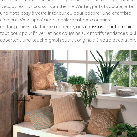
Découvrez nos coussins au thème Winter, parfaits pour ajouter
une note cosy à votre intérieur ou pour décorer une chambre
d’enfant. Vous apprécierez également nos coussins
rectangulaires à la forme moderne, nos
coussins chauffe-main
tout doux pour l’hiver, et nos coussins aux motifs tendances, qui
apportent une touche graphique et originale à votre décoration.