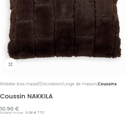
Cliquer pour agrandir
Mobilier bois massif
Décoration
Linge de maison
Coussins
Coussin NAKKILA
10.90
€
Ecotaxe incluse :
0.36 € TTC