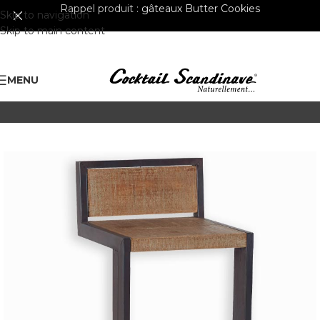
Rappel produit :
gâteaux Butter Cookies
Skip to navigation
Skip to main content
MENU