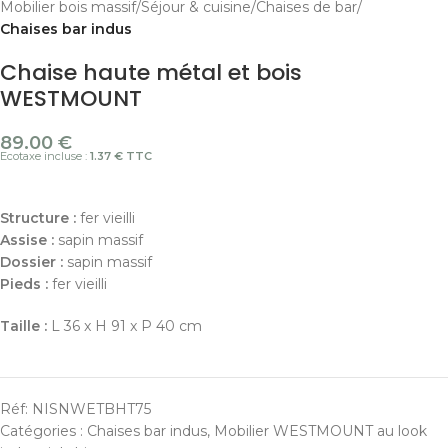
Mobilier bois massif
Séjour & cuisine
Chaises de bar
Chaises bar indus
Chaise haute métal et bois
WESTMOUNT
89.00
€
Ecotaxe incluse :
1.37 € TTC
Structure :
fer vieilli
Assise :
sapin massif
Dossier :
sapin massif
Pieds
:
fer vieilli
Taille :
L 36 x H 91 x P 40 cm
Réf:
NISNWETBHT75
Catégories :
Chaises bar indus
,
Mobilier WESTMOUNT au look