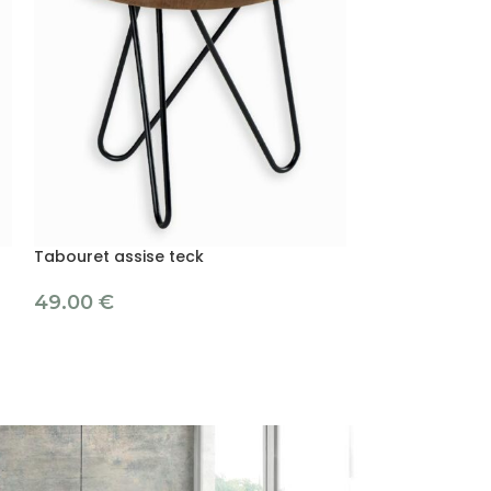
Tabouret assise teck
Tabouret haut 
49.00
€
69.00
€