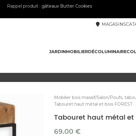
Rappel produit :
gâteaux Butter Cookies
MAGASINS
CAT
JARDIN
MOBILIER
DÉCO
LUMINAIRE
COL
Mobilier bois massif
Salon
Poufs, tabo
Tabouret haut métal et bois FOREST
Tabouret haut métal et
69.00
€