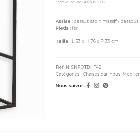
Ecotaxe incluse :
0.65 € TTC
Assise :
dessus sapin massif / dessou
Pieds :
fer
Taille :
L 33 x H 76 x P 33 cm
Réf:
NISNFOTBHT42
Catégories :
Chaises bar indus
,
Mobilie
Nous suivre :