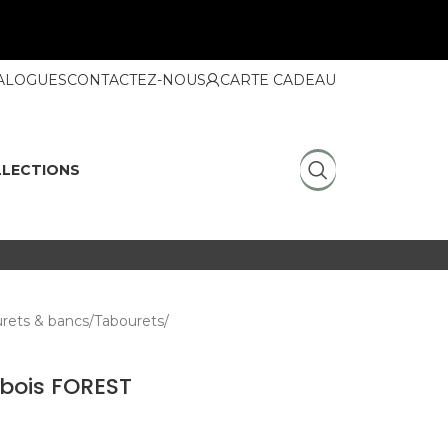
ALOGUES
CONTACTEZ-NOUS
CARTE CADEAU
LECTIONS
urets & bancs
Tabourets
 bois FOREST