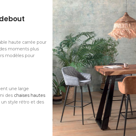
-debout
able haute carrée pour
r des moments plus
eurs modèles pour
ent une large
rmi des
chaises hautes
un style rétro et des