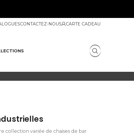
ALOGUES
CONTACTEZ-NOUS
CARTE CADEAU
LECTIONS
dustrielles
re collection variée de chaises de bar