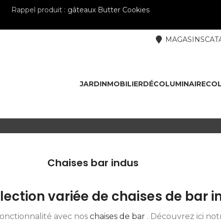
Rappel produit :
gâteaux Butter Cookies
MAGASINS
CAT
JARDIN
MOBILIER
DÉCO
LUMINAIRE
COL
Chaises bar indus
ection variée de chaises de bar in
fonctionnalité avec nos
chaises de bar
. Découvrez ici not