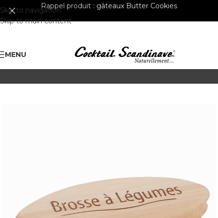
Rappel produit :
gâteaux Butter Cookies
Skip to navigation
Skip to main content
MENU