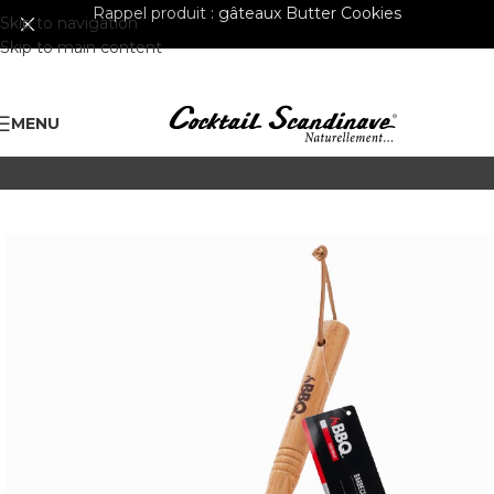
Rappel produit :
gâteaux Butter Cookies
Skip to navigation
Skip to main content
MENU