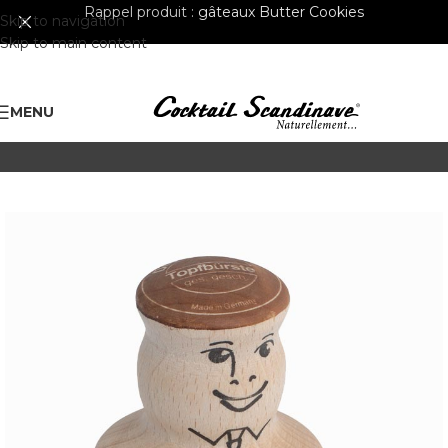
Rappel produit :
gâteaux Butter Cookies
Skip to navigation
Skip to main content
MENU