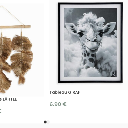
Tableau GIRAF
e LÄHTEE
6.90
€
€