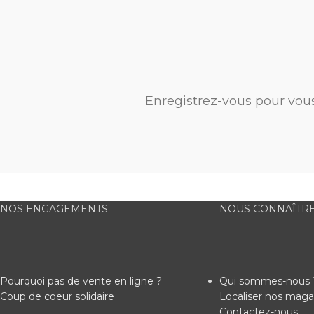
Enregistrez-vous pour vou
NOS ENGAGEMENTS
NOUS CONNAÎTR
Pourquoi pas de vente en ligne ?
Qui sommes-nous 
Coup de coeur solidaire
Localiser nos maga
Contactez-nous