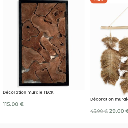
Décoration murale TECK
Décoration mural
115.00
€
29.00
43.90
€