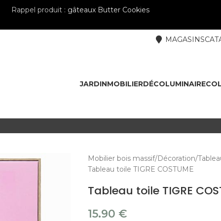
Rappel produit :
gâteaux Butter Cookies
MAGASINS
CAT
JARDIN
MOBILIER
DÉCO
LUMINAIRE
COL
Mobilier bois massif
Décoration
Tablea
Tableau toile TIGRE COSTUME
Tableau toile TIGRE CO
15.90
€