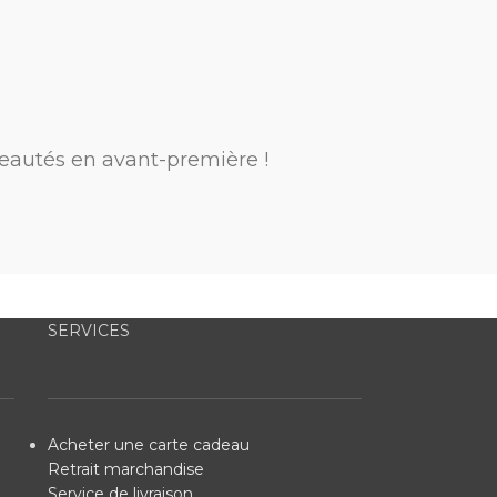
eautés en avant-première !
SERVICES
Acheter une carte cadeau
Retrait marchandise
Service de livraison