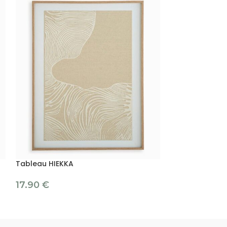
Tableau HIEKKA
Tableau MONU
17.90
€
4.00
12.90
€