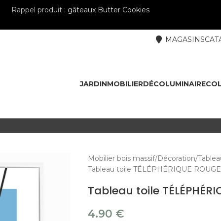
Rappel produit :
gâteaux Butter Cookies
MAGASINS
CAT
JARDIN
MOBILIER
DÉCO
LUMINAIRE
COL
Mobilier bois massif
Décoration
Tablea
Tableau toile TÉLÉPHÉRIQUE ROUGE
Tableau toile TÉLÉPHÉR
4.90
€