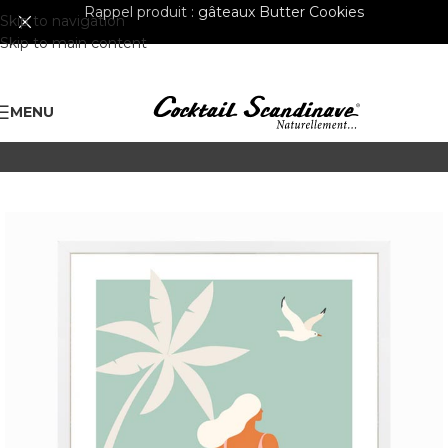
Rappel produit :
gâteaux Butter Cookies
Skip to navigation
Skip to main content
MENU