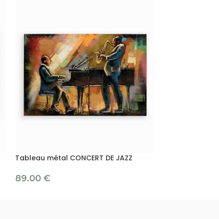
Tableau métal CONCERT DE JAZZ
Tableau métal 
89.00
€
89.00
€