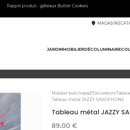
Rappel produit :
gâteaux Butter Cookies
MAGASINS
CAT
JARDIN
MOBILIER
DÉCO
LUMINAIRE
COL
Mobilier bois massif
Décoration
Tablea
Tableau métal JAZZY SAXOPHONE
Tableau métal JAZZY 
89.00
€