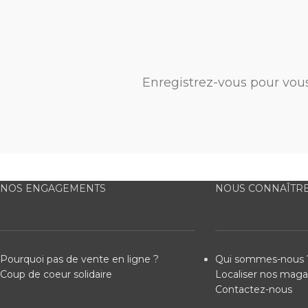
Enregistrez-vous pour vou
NOS ENGAGEMENTS
NOUS CONNAÎTR
Pourquoi pas de vente en ligne ?
Qui sommes-nous 
Coup de coeur solidaire
Localiser nos maga
Contactez-nous