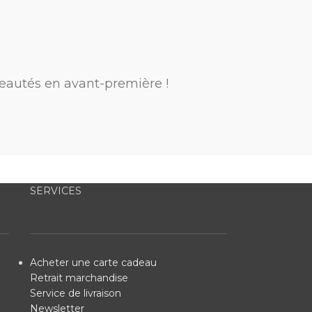
eautés en avant-première !
SERVICES
Acheter une carte cadeau
Retrait marchandise
Service de livraison
Newsletter