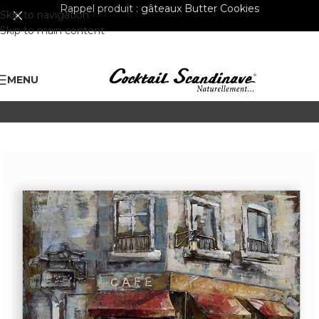
Rappel produit :
gâteaux Butter Cookies
Skip to navigation
Skip to main content
MENU