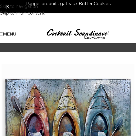
Rappel produit :
gâteaux Butter Cookies
Skip to navigation
Skip to main content
MENU