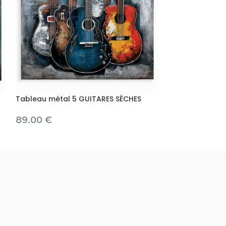
Tableau métal 5 GUITARES SÈCHES
Tableau métal
89.00
€
89.00
€