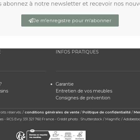
s abonnez à notre newsletter et recevoir nos nouv
Je m'enregistre pour m'abonner
E
INFOS PRATIQUES
?
Garantie
sins
Entretien de vos meubles
Consignes de prévention
its réservés. /
conditions générales de vente
/
Politique de confidentialité
/
Men
s - RCS Evry 331 321 760 France - Crédit photo : Shutterstock / Magnific / Adobesto