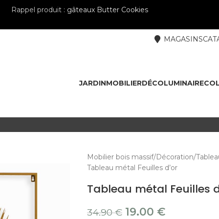
Rappel produit :
gâteaux Butter Cookies
MAGASINS
CAT
JARDIN
MOBILIER
DÉCO
LUMINAIRE
COL
Mobilier bois massif
Décoration
Tablea
Tableau métal Feuilles d’or
Tableau métal Feuilles d
19.00
€
34.90
€