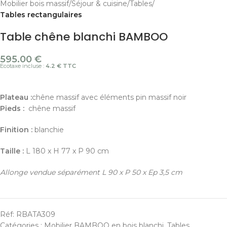
Mobilier bois massif
Séjour & cuisine
Tables
Tables rectangulaires
Table chêne blanchi BAMBOO
595.00
€
Ecotaxe incluse :
4.2 € TTC
Plateau :
chêne massif avec éléments pin massif noir
Pieds :
chêne massif
Finition
:
blanchie
Taille :
L 180 x H 77 x P 90 cm
Allonge vendue séparément L 90 x P 50 x Ep 3,5 cm
Réf:
RBATA309
Catégories :
Mobilier BAMBOO en bois blanchi
,
Tables