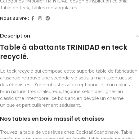
Catégories :
Mobilier TRINIDAD design d'inspiration colonial
,
Table en teck
,
Tables rectangulaires
Nous suivre :
Description
Table à abattants TRINIDAD en teck
recyclé.
Le teck recyclé qui compose cette superbe table de fabrication
artisanale retrouve une seconde vie sous la main talentueuse
des ébénistes. D’une robustesse exceptionnelle, d’un coloris
brun naturel très chaleureux, façonné selon des lignes au
classicisme intemporel, ce bois ancien dévoile un charme
unique et particulièrement séduisant.
Nos tables en bois massif et chaises
Trouvez la table de vos rêves chez Cocktail Scandinave. Table
carrée pour un repas convivial en famille, table ronde pour des