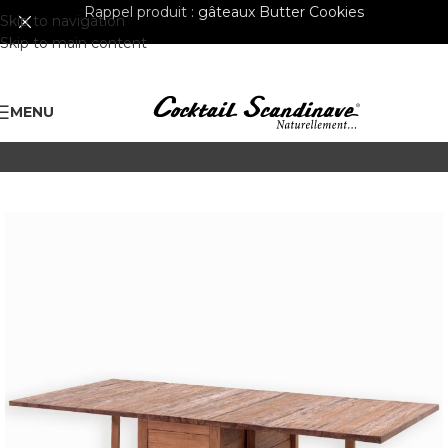
Rappel produit :
gâteaux Butter Cookies
Skip to navigation
Skip to main content
MENU